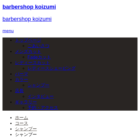
barbershop koizumi
barbershop koizumi
menu
トップページ
ごあいさつ
メンズカット
Fadeカット
レディースカット
レディースシェービング
パーマ
カラー
シャンプー
店長
インタビュー
ギャラリー
予約・アクセス
ホーム
コース
シャンプー
シャンプー